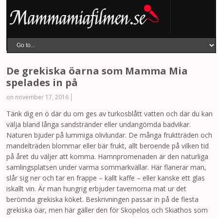
De grekiska öarna som Mamma Mia
spelades in på
on november 17, 2016
Tänk dig en ö där du om ges av turkosblått vatten och där du kan
välja bland långa sandstränder eller undangömda badvikar.
Naturen bjuder på lummiga olivlundar. De många fruktträden och
mandelträden blommar eller bär frukt, allt beroende på vilken tid
på året du väljer att komma. Hamnpromenaden är den naturliga
samlingsplatsen under varma sommarkvällar. Här flanerar man,
slår sig ner och tar en frappe – kallt kaffe – eller kanske ett glas
iskallt vin. Är man hungrig erbjuder tavernorna mat ur det
berömda grekiska köket. Beskrivningen passar in på de flesta
grekiska öar, men här gäller den för Skopelos och Skiathos som