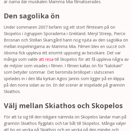
är öarna där musikalen Mamma Mia filmatiserades.
Den sagolika ön
Under sommaren 2007 befann sig ett stort filmteam på ön
Skopelos i ögruppen Sporaderna i Grekland. Meryl Streep, Pierce
Brosnan och Stellan Skarsgård hann nog njuta av den sagolika ön
mellan inspelningarna av Mamma Mia. Filmen blev en succé och
öborna fick uppleva ett enormt uppsving av besökare. Det var
många som valde
att resa
till Skopelos för att få uppleva några av
de miljöer som visades i filmen. I filmen kallas ön för ”kalokairi”
som betyder sommar. Det berömda bröllopet i slutscenen
spelades in i den lilla kyrkan Agios Jannis som ligger på en klippa
på den norra sidan av ön. En del scener är inspelade på grannön
Skiathos.
Välj mellan Skiathos och Skopelos
För att ta sig till den tidigare nämnda ön Skopelos landar man på
grannön Skiathos flygplats och tar båt till Skopelos. Många väljer
att bo en vecka på Skiathos och en vecka på den mindre och